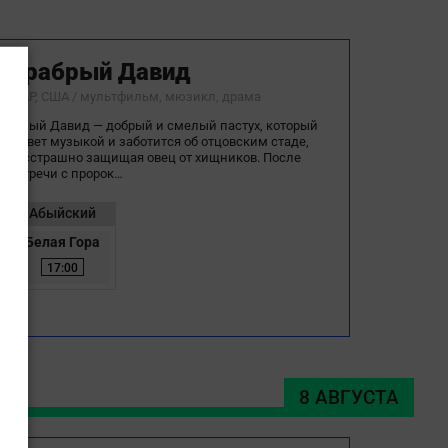
Храбрый Давид
ЮАР, США / мультфильм, мюзикл, драма
Юный Давид — добрый и смелый пастух, который
живет музыкой и заботится об отцовским стаде,
бесстрашно защищая овец от хищников. После
встречи с пророк…
Абыйский
Белая Гора
17:00
8 АВГУСТА