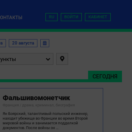
RU
ВОЙТИ
КАБИНЕТ
КОНТАКТЫ
та
20 августа



СЕГОДНЯ
Фальшивомонетчик
Франция / драма, криминал, биография
Ян Боярский, талантливый польский инженер,
находит убежище во Франции во время Второй
мировой войны и занимается подделкой
документов. После войны он …