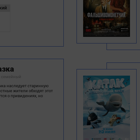
кий
азка
, семейный
чка наследует старинную
естные жители обходят этот
тся о привидениях, но