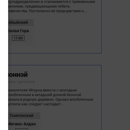
спецподразделении и сталкивается с тревожными
видениями, предвещающими гибель
человечества. Постепенно её предчувствия н…
Абыйский
Белая Гора
17:00
Кюннэй
Россия / детектив
Сорокалетняя Уйгууна вместе с молодым
возлюбленным и младшей дочкой Кюннэй
приехала в родную деревню. Однако влюбленные
не успели как следует насладит…
Томпонский
Мегино-Алдан