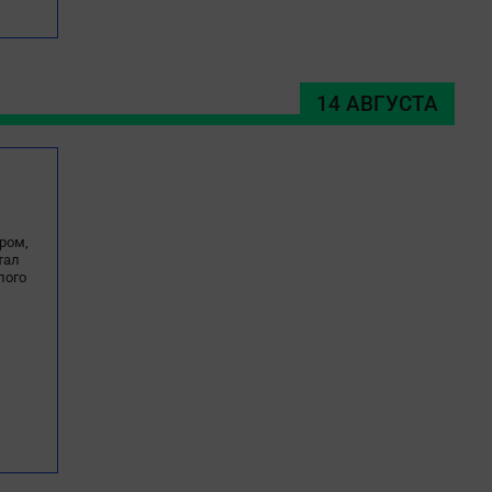
14 АВГУСТА
ром,
тал
лого