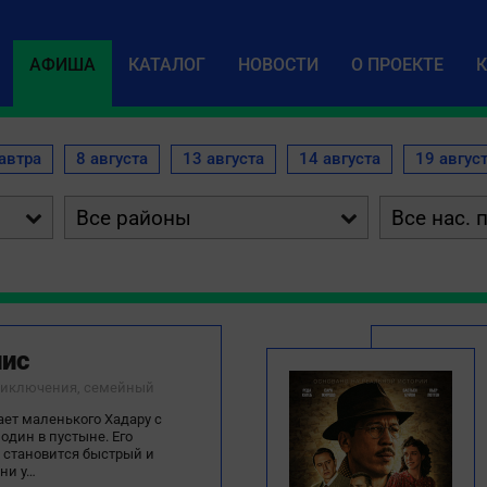
АФИША
КАТАЛОГ
НОВОСТИ
О ПРОЕКТЕ
автра
8 августа
13 августа
14 августа
19 авгус


лис
приключения, семейный
ает маленького Хадару с
 один в пустыне. Его
становится быстрый и
ни у…