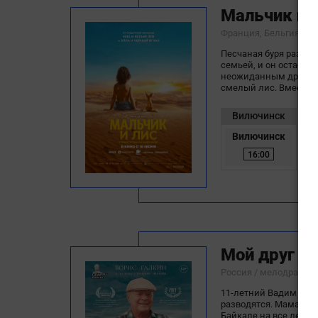
Мальчик и 
Франция, Бельгия / 
Песчаная буря разлуч
семьей, и он остается
неожиданным другом 
смелый лис. Вместе о
Вилючинск
Вилючинск
16:00
Мой друг н
Россия / мелодрама,
11-летний Вадим замк
разводятся. Мама ост
Байкале на все лето. 