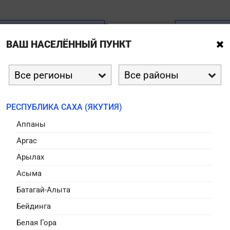
и Победы
ВАШ НАСЕЛЁННЫЙ ПУНКТ

ный, история
ходят поздравить ветерана
ой войны с праздником. Он


ями о своем военном
…
РЕСПУБЛИКА САХА (ЯКУТИЯ)
Аппаны
Аргас
Арылах
Асыма
Батагай-Алыта
Бейдинга
Белая Гора