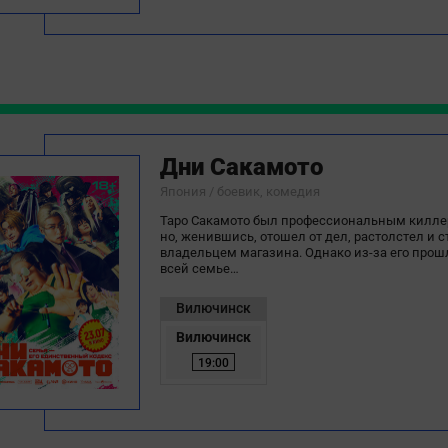
Тамалакан
Тас-Юрях
Тасагар
Техтюр
Тойбохой
Дни Сакамото
Токко
Япония / боевик, комедия
Томтор
Таро Сакамото был профессиональным килле
но, женившись, отошел от дел, растолстел и с
Тосу
владельцем магазина. Однако из-за его прош
всей семье…
Тулагино
Тумул
Вилючинск
Вилючинск
Туора-Кюель
19:00
Тыымпы
Тюнгюлю
Улахан-Ан