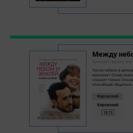
Между небо
Франция / драма, ме
После гибели в авток
музыкант Оскар оказ
слышит только Эльза
способный общаться 
Кировский
Кировский
18:15