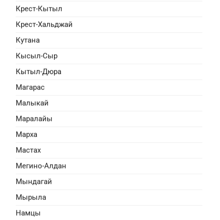
Крест-Кытыл
Крест-Хальджай
Кутана
Кысыл-Сыр
Кытыл-Дюра
Магарас
Малыкай
Маралайы
а
Марха
я, драма
Мастах
льчика от утраты матери,
ушке на зимнюю рыбалку. Но
Мегино-Алдан
у и теряется на льду самого
Мындагай
Мырыла
Намцы