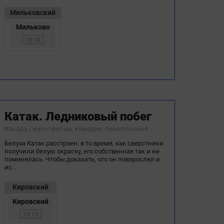
Мильковский
Мильково
19:10
Катак. Ледниковый побег
Канада / мультфильм, комедия, приключения
Белуха Катак расстроен: в то время, как сверстники
получили белую окраску, его собственная так и не
поменялась. Чтобы доказать, что он повзрослел и
ис…
Кировский
Кировский
18:15