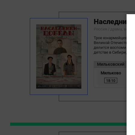
Наследник
Россия / драма, воен
Трое юнармейцев при
Великой Отечественн
делится воспоминани
детстве в Сибири, рас
Мильковский
Мильково
18:10