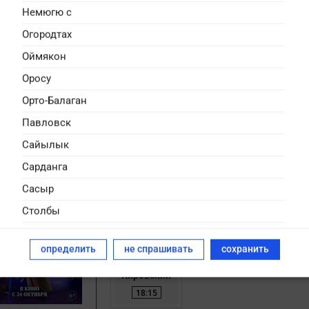
Немюгю с
Огородтах
Оймякон
Оросу
Орто-Балаган
Павловск
Сайылык
Моя чудная семейка
Сарданга
Германия, Ирландия, Австралия / мультфильм
приключения, семейный
Сасыр
Бетти — обычная школьница, которая любит г
с друзьями и играет в музыкальной группе. Но
Столбы
большая и дружная семья немного… чудная. 
папа и …
Сулгаччы
определить
не спрашивать
сохранить
Сунтар
Кировский
Кировский
Сырдах
18:15
Табага