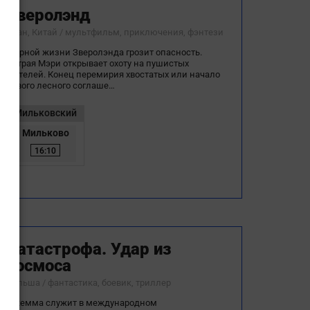
Зверолэнд
Иран, Китай / мультфильм, приключения, фэнтези
Мирной жизни Зверолэнда грозит опасность.
Хитрая Мэри открывает охоту на пушистых
жителей. Конец перемирия хвостатых или начало
нового лесного соглаше…
Мильковский
Мильково
16:10
Катастрофа. Удар из
космоса
Польша / фантастика, боевик, триллер
Джемма служит в международном