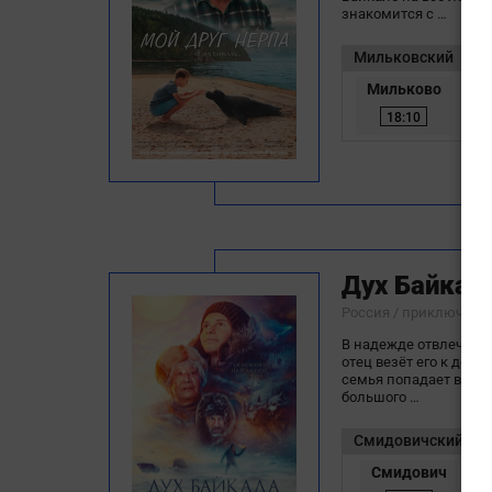
знакомится с …
Мильковский
Мильково
18:10
Дух Байкал
Россия / приключени
В надежде отвлечь ма
отец везёт его к дед
семья попадает в пург
большого …
Смидовичский
Смидович