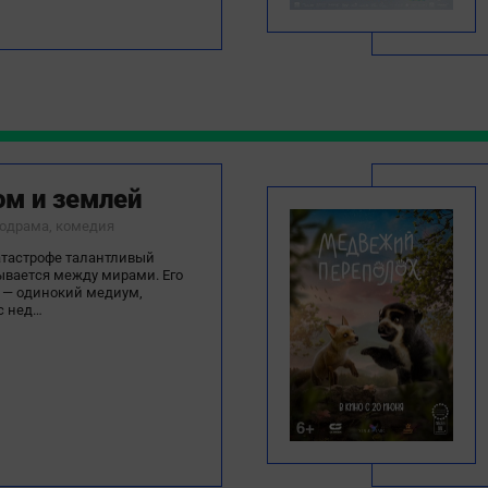
м и землей
лодрама, комедия
атастрофе талантливый
ывается между мирами. Его
 — одинокий медиум,
с нед…