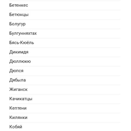
лис
Бетенкес
приключения, семейный
Бетюнцы
ает маленького Хадару с
Болугур
 один в пустыне. Его
становится быстрый и
Булгунняхтах
ни у…
Бясь-Кюёль
Дикимдя
Дюллюкю
Дюпся
Дябыла
Жиганск
Качикатцы
ерпа
Кептени
 семейный, приключения
Килянки
нут и одинок, его родители
авляет Вадима у дедушки на
Кобяй
На берегу озера Вадим