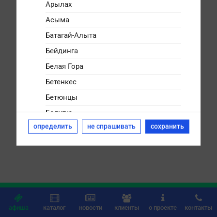
Арылах
Асыма
Батагай-Алыта
Бейдинга
Белая Гора
Бетенкес
Бетюнцы
Болугур
определить
не спрашивать
сохранить
Булгунняхтах
Бясь-Кюёль
Дикимдя
Дюллюкю
Дюпся






Дябыла
афиша
каталог
новости
клиенты
о проекте
контакты