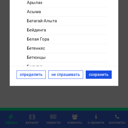
Арылах
Асыма
Батагай-Алыта
Бейдинга
Белая Гора
Бетенкес
Бетюнцы
Болугур
определить
не спрашивать
сохранить
Булгунняхтах
Бясь-Кюёль
Дикимдя
Дюллюкю
Дюпся






Дябыла
афиша
каталог
новости
клиенты
о проекте
контакты