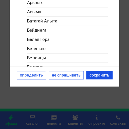
Арылах
Асыма
Батагай-Алыта
Бейдинга
Белая Гора
Бетенкес
Бетюнцы
Болугур
определить
не спрашивать
сохранить
Булгунняхтах
Бясь-Кюёль
Дикимдя
Дюллюкю
Дюпся






Дябыла
афиша
каталог
новости
клиенты
о проекте
контакты