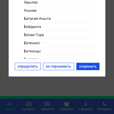
Арылах
Асыма
Батагай-Алыта
Бейдинга
Белая Гора
Бетенкес
Бетюнцы
Болугур
определить
не спрашивать
сохранить
Булгунняхтах
Бясь-Кюёль
Дикимдя
Дюллюкю
Дюпся






Дябыла
афиша
каталог
новости
клиенты
о проекте
контакты