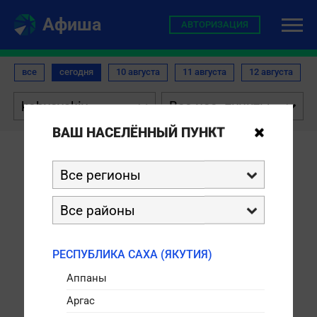
Афиша
АВТОРИЗАЦИЯ
все
сегодня
10 августа
11 августа
12 августа


ВАШ НАСЕЛЁННЫЙ ПУНКТ


НЕТ СЕАНСОВ

РЕСПУБЛИКА САХА (ЯКУТИЯ)
Аппаны
Аргас