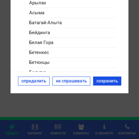
Арылах
Асыма
Батагай-Алыта
Бейдинга
Белая Гора
Бетенкес
Бетюнцы
Болугур
определить
не спрашивать
сохранить
Булгунняхтах
Бясь-Кюёль
Дикимдя
Дюллюкю
Дюпся






Дябыла
афиша
каталог
новости
клиенты
о проекте
контакты