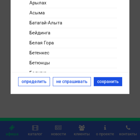
Арылах
Асыма
Батагай-Алыта
Бейдинга
Белая Гора
Бетенкес
Бетюнцы
Болугур
определить
не спрашивать
сохранить
Булгунняхтах
Бясь-Кюёль
Дикимдя
Дюллюкю
Дюпся






Дябыла
афиша
каталог
новости
клиенты
о проекте
контакты