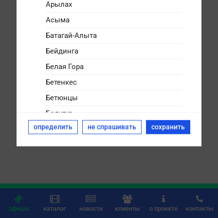
Арылах
Асыма
Батагай-Алыта
Бейдинга
Белая Гора
Бетенкес
Бетюнцы
Болугур
определить
не спрашивать
сохранить
Булгунняхтах
Бясь-Кюёль
Дикимдя
Дюллюкю
Дюпся






Дябыла
афиша
каталог
новости
клиенты
о проекте
контакты