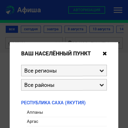
Афиша
АВТОРИЗАЦИЯ
все
сегодня
завтра
8 августа
13 августа
14 а


ВАШ НАСЕЛЁННЫЙ ПУНКТ


НЕТ СЕАНСОВ

РЕСПУБЛИКА САХА (ЯКУТИЯ)
Аппаны
Аргас