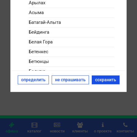
Арылах
Асыма
Батагай-Алыта
Бейдинга
Белая Гора
Бетенкес
Бетюнцы
Болугур
определить
не спрашивать
сохранить
Булгунняхтах
Бясь-Кюёль
Дикимдя
Дюллюкю
Дюпся






Дябыла
афиша
каталог
новости
клиенты
о проекте
контакты