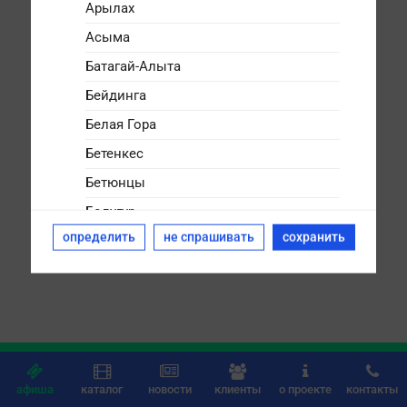
Арылах
Асыма
Батагай-Алыта
Бейдинга
Белая Гора
Бетенкес
Бетюнцы
Болугур
определить
не спрашивать
сохранить
Булгунняхтах
Бясь-Кюёль
Дикимдя
Дюллюкю
Дюпся






Дябыла
афиша
каталог
новости
клиенты
о проекте
контакты