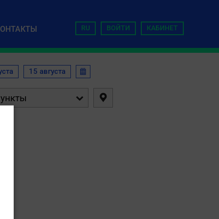
RU
ВОЙТИ
КАБИНЕТ
КОНТАКТЫ
уста
15 августа


