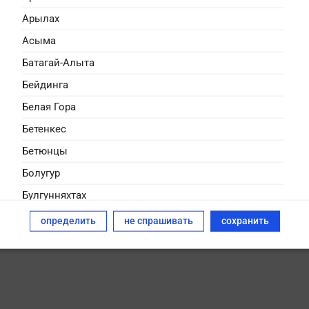
Арылах
Асыма
Батагай-Алыта
Бейдинга
Белая Гора
Бетенкес
Бетюнцы
Болугур
Булгунняхтах
Бясь-Кюёль
определить
не спрашивать
сохранить
Дикимдя
Дюллюкю
Дюпся
Дябыла