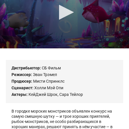
Дистрибьютор:
СБ Фильм
Режиссер:
Эван Трэмел
Продюсер:
Мисти Спринклс
Сценарист:
Холли Мэй Опи
Актеры:
КейДжей Шрок
,
Сара Тейлор
В городке морских монстриков объявлен конкурс на
самую смешную шутку — и трое хороших приятелей,
рыбок-монстриков, не особо разбирающихся в
хороших манерах, решают принять в нём участие — в