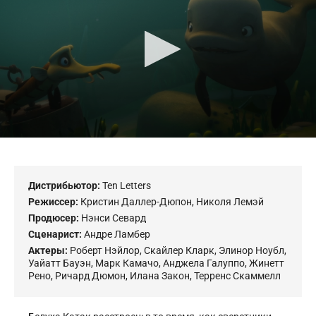
seconds
Дистрибьютор:
Ten Letters
Режиссер:
Кристин Даллер-Дюпон
,
Николя Лемэй
Продюсер:
Нэнси Севард
Сценарист:
Андре Ламбер
Актеры:
Роберт Нэйлор
,
Скайлер Кларк
,
Элинор Ноубл
,
Уайатт Бауэн
,
Марк Камачо
,
Анджела Галуппо
,
Жинетт
Рено
,
Ричард Дюмон
,
Илана Закон
,
Терренс Скаммелл