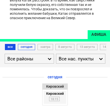
Белуха Катак расстроен: в то время, как сверстники
получили белую окраску, его собственная так и не
поменялась. Чтобы доказать, что он повзрослел и
исполнить желание бабушки, Катак отправляется в
опасное приключение на Великий Север.
АФИША
все
сегодня
завтра
8 августа
13 августа
14 а


сегодня
Кировский
Кировский
18:15