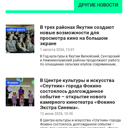
ДРУГИЕ НОВОСТИ
В трех районах Якутии создают
sakha.gov.ru
новые возможности для
просмотра кино на большом
экране
1 августа 2026, 13:01
В Год культуры в Якутии Вилюйский, Сунтарский
и Нижнеколымский районы продолжают работу
по оснащению сельских клубов современным
цифровым оборудованием. Благодаря этому
жители смогут смотреть новинки кинопроката на
большом экране.
В Центре культуры и искусства
Фокино
«Спутник» города Фокино
состоялось долгожданное
событие – открытие нового
камерного кинотеатра «Фокино
Экстра Синема».
12 июня 2026, 10:30
В Центре культуры и искусства «Спутник» города
Фокино состоялось долгожданное событие –