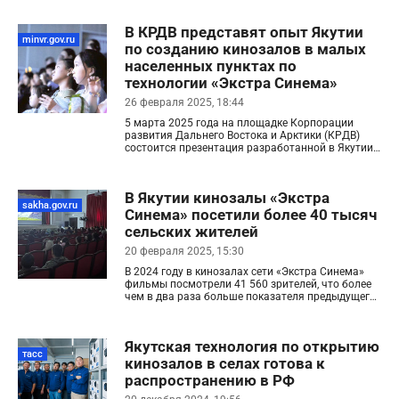
аудиовизуального и развлекательного саммита
(WAVES), представителем Национальной
В КРДВ представят опыт Якутии
корпорации развития кино Индии А.Малхотрой.
minvr.gov.ru
по созданию кинозалов в малых
населенных пунктах по
технологии «Экстра Синема»
26 февраля 2025, 18:44
5 марта 2025 года на площадке Корпорации
развития Дальнего Востока и Арктики (КРДВ)
состоится презентация разработанной в Якутии
технологии «Экстра Синема». Инновационный
программно-аппаратный комплекс создан для
оборудования кинозалов в малых населенных
В Якутии кинозалы «Экстра
пунктах, обеспечения доступа жителей к
sakha.gov.ru
качественному кинопоказу, а также для
Синема» посетили более 40 тысяч
поддержки отечественного кино.
сельских жителей
20 февраля 2025, 15:30
В 2024 году в кинозалах сети «Экстра Синема»
фильмы посмотрели 41 560 зрителей, что более
чем в два раза больше показателя предыдущего
года. В 2023 году киносеансы посетили 14 009
якутян.
Якутская технология по открытию
тасс
кинозалов в селах готова к
распространению в РФ