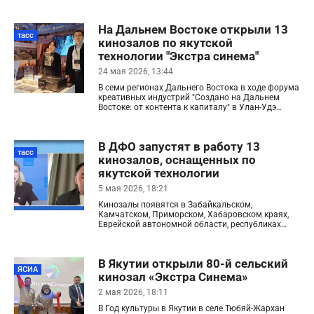
заместитель председателя правительства Якутии
Анатолий Семенов
На Дальнем Востоке открыли 13
тасс
кинозалов по якутской
технологии "Экстра синема"
24 мая 2026, 13:44
В семи регионах Дальнего Востока в ходе форума
креативных индустрий "Создано на Дальнем
Востоке: от контента к капиталу" в Улан-Удэ
открылись 13 кинозалов, оснащенных по
якутской технологии кинопоказа "Экстра синема"
В ДФО запустят в работу 13
тасс
кинозалов, оснащенных по
якутской технологии
5 мая 2026, 18:21
Кинозалы появятся в Забайкальском,
Камчатском, Приморском, Хабаровском краях,
Еврейской автономной области, республиках
Бурятия и Саха
В Якутии открыли 80-й сельский
ЯСИА
кинозал «Экстра Синема»
2 мая 2026, 18:11
В Год культуры в Якутии в селе Тюбяй-Жархан