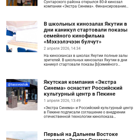
Сунтарского района открылся 80-й кинозал
компании «Экстра Синема». Финансирование
получили благодаря программе поддержки
местных инициатив (ППМИ).
В школьных кинозалах Якутии в
дни каникул стартовали показы
семейного кинофильма
«Мэхээлэчээн булчут»
2 апреля 2026, 14:34
На киносеансах в школах Якутии полные залы
зрителей. В школьных кинозалах Якутии в дни
каникул стартовали показы [b]семейного
кинофильма «Мэхээлэчээн булчут»/ «Мои
таежные каникулы».[/b] В трех школьных
кинозалах, оборудованных по технологии
Якутская компания «Экстра
[b]«Экстра Синема»[/b] в городе Якутске, селе
@tassvostok
Чаппанда Нюрбинского района и в селе Тас-Юрях
Синема» оснастит Российский
Мирнинского района с успехом идет картина по
культурный центр в Пекине
мотивам произведений якутских писателей
Тимофея Сметанина и Якова Стручкова. В Саха-
1 апреля 2026, 13:49
политехническом лицее г. Якутска 31 марта на
«Экстра Синема» и Российский культурный центр
спецпоказе заняты все 100 мест в зрительном
в Пекине подписали соглашение о внедрении
зале. Несмотря на то, что наступили каникулы –
отечественной технологии кинопоказа
в зале ученики с 1 по 5 класс, педагоги и
Соглашение о реализации пилотного проекта
родители. После фильма режиссер картины
подписали руководитель компании «Экстра
Александр Лукин представил слово каждому
Синема» Пётр Чиряев и директор Российского
участнику команды фильма. Дети задали десятки
Первый на Дальнем Востоке
культурного центра в Пекине Татьяна
вопросов режиссеру, гримеру, актерам,
Уржумцева. В центре будет установлен
реквизиторам и костюмерам, специалисту по