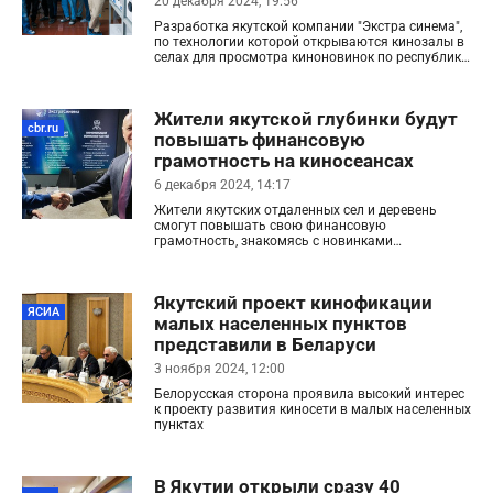
20 декабря 2024, 19:56
Разработка якутской компании "Экстра синема",
по технологии которой открываются кинозалы в
селах для просмотра киноновинок по республике,
в том числе на арктических территориях, готова к
распространению на всей территории страны.
Такое мнение высказал ТАСС генеральный
Жители якутской глубинки будут
директор компании Петр Чиряев.
cbr.ru
повышать финансовую
грамотность на киносеансах
6 декабря 2024, 14:17
Жители якутских отдаленных сел и деревень
смогут повышать свою финансовую
грамотность, знакомясь с новинками
кинематографа на большом экране. Такая
возможность появилась благодаря соглашению
Банка России и киноплатформы «Экстра
Якутский проект кинофикации
Синема».
ЯСИА
малых населенных пунктов
представили в Беларуси
3 ноября 2024, 12:00
Белорусская сторона проявила высокий интерес
к проекту развития киносети в малых населенных
пунктах
В Якутии открыли сразу 40