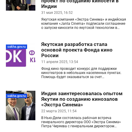
проект по созданию киносети в
Индии
31 мая 2025, 16:52
Якутская компания «Экстра Синема» и индийская
компания «Janta Cinemа» подписали соглашение
о запуске киносети по якутской технологии в
Индии
Якутская разработка стала
sakha.gov.ru
основой проекта Фонда кино
России
11 апреля 2025, 13:54
Фонд кино проводит конкурс для поддержки
кинотеатров в небольших населенных пунктах.
Помощь будет оказываться за счет
федерального бюджета, выделенного на
развитие кинематографии. Основой проекта
стала уникальная якутская технология
Индия заинтересовалась опытом
кинопоказа «Экстра Синема», разработанная
sakha.gov.ru
местными специалистами.
Якутии по созданию кинозалов
«Экстра Синема»
22 марта 2025, 11:54
В Нью-Дели состоялась рабочая встреча
генерального директора ООО «Экстра Синема»
Петра Чиряева с генеральным директором
организационного комитета Всемирного