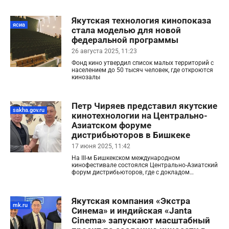
«Группа крови». Об этом сообщили в
официальном телеграм-канале якутской
Якутская технология кинопоказа
компании «Экстра-Синема».
ясиа
стала моделью для новой
федеральной программы
26 августа 2025, 11:23
Фонд кино утвердил список малых территорий с
населением до 50 тысяч человек, где откроются
кинозалы
Петр Чиряев представил якутские
sakha.gov.ru
кинотехнологии на Центрально-
Азиатском форуме
дистрибьюторов в Бишкеке
17 июня 2025, 11:42
На III-м Бишкекском международном
кинофестивале состоялся Центрально-Азиатский
форум дистрибьюторов, где с докладом
выступил генеральный директор компании
«Экстра Синема» Петр Чиряев. На мероприятии
эксперты киноиндустрии Кыргызстана,
Якутская компания «Экстра
Казахстана, Узбекистана, Туркменистана, Ирана
mk.ru
и Турции обсудили вопросы развития
Синема» и индийская «Janta
кинопроката.
Cinema» запускают масштабный