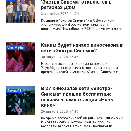
cinema.ru/static/images/posts/3649/5.jpg[/img]
"Экстра Синема" откроются в
такого фильма поддержал президент России
[/center] [center][img]https://extra-
Владимир Путин. Недавно лента получила
регионах ДФО
cinema.ru/static/images/posts/3649/6.jpg[/img]
спецприз имени Евгения Родионова на XXI
[/center] [center][img]https://extra-
Международном фестивале военного кино.
3 сентября 2025, 11:24
cinema.ru/static/images/posts/3649/7.jpg[/img]
Хорошие результаты показали фильмы
Компания "Экстра Синема" на Х Восточном
[/center]
"Диодорова. Против течения", "Кончится лето",
экономическом форуме получила грант
"Спид Стар", "Мин аатым Таптал", "Мой парень -
программы "ТехноВосток 2030" на сумму в десять
Айдол!", "Карина", "Кукушка", "Белый пароход".
миллионов рублей. На эти средства в регионах
Феномен якутского кино - результат
Дальнего Востока откроют 13 новых кинозалов
господдержки, начатой руководством республики
по технологии "Экстра Синема", сообщает пресс-
много лет назад. С 2020 года ежегодно
Каким будет начало киносезона в
служба якутской организации.
проводится конкурсный отбор среди
Ulus.Media
сети «Экстра Синема»?
кинематографистов республики на
предоставление из государственного бюджета
30 августа 2025, 15:47
региона субсидии на развитие и модернизацию
национального кинопроизводства. За это время
Накануне осеннего киносезона редакция
38 проектов получили более 115,2 миллиона
Улус.Медиа» попросила ответить на вопросы
рублей. По словам главы региона Айсена
представителей компании «Экстра Синема» о
Николаева, такая политика будет продолжена.
том, каким будет новый киносезон в
республиканской сети кинозалов. На наши
вопросы ответил руководитель отдела
В 27 кинозалах сети «Экстра-
кинопроката «Экстра Синема» Николай Егоров.
Якутия24
Синема» прошли бесплатные
показы в рамках акции «Ночь
кино»
26 августа 2025, 14:40
Во время всероссийской акции «Ночь кино» в 27
кинозалах сети «Экстра-Синема» прошли
бесплатные показы фильмов «Волшебник
Изумрудного города», «Пророк. Пушкин» и