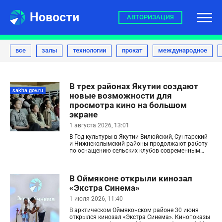
Новости
АВТОРИЗАЦИЯ
все
залы
технологии
прокат
международное
В трех районах Якутии создают
sakha.gov.ru
новые возможности для
просмотра кино на большом
экране
1 августа 2026, 13:01
В Год культуры в Якутии Вилюйский, Сунтарский
и Нижнеколымский районы продолжают работу
по оснащению сельских клубов современным
цифровым оборудованием. Благодаря этому
жители смогут смотреть новинки кинопроката на
большом экране.
В Оймяконе открыли кинозал
«Экстра Синема»
1 июля 2026, 11:40
В арктическом Оймяконском районе 30 июня
открылся кинозал «Экстра Синема». Кинопоказы