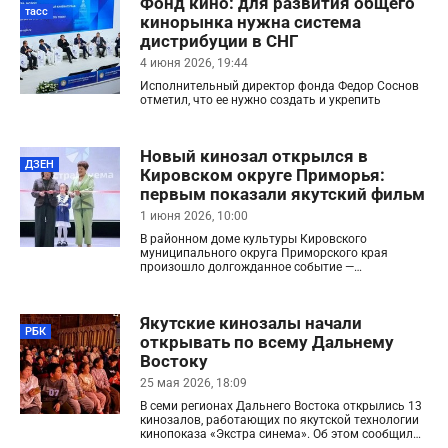
Фонд кино: для развития общего
тасс
кинорынка нужна система
дистрибуции в СНГ
4 июня 2026, 19:44
Исполнительный директор фонда Федор Соснов
отметил, что ее нужно создать и укрепить
Новый кинозал открылся в
ДЗЕН
Кировском округе Приморья:
первым показали якутский фильм
1 июня 2026, 10:00
В районном доме культуры Кировского
муниципального округа Приморского края
произошло долгожданное событие —
торжественное открытие кинозала.
Якутские кинозалы начали
РБК
открывать по всему Дальнему
Востоку
25 мая 2026, 18:09
В семи регионах Дальнего Востока открылись 13
кинозалов, работающих по якутской технологии
кинопоказа «Экстра синема». Об этом сообщил