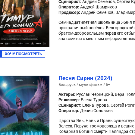
Сценарист:
Андрей Семенов, Сергей К
Оператор:
Андрей Шамриков
Продюсер:
Андрей Семенов, Владимир
Семнадцатилетняя школьница Женя пр
приграничный посёлок Белгородской 
братом-добровольцем перед его отбыт
знакомится с местным неформальным
ХОЧУ ПОСМОТРЕТЬ
Песня Сирин (2024)
Беларусь / мультфильм / 6+
Актеры:
Руслан Чернецкий, Вера Пол
Режиссер:
Елена Турова
Сценарист:
Елена Турова, Сергей Рога
Оператор:
Денис Соловьев
Царства Явь, Навь и Правь существую
Велеса, Перуна-громовержца и вещих 
Коварная богиня смерти Паляндра ст