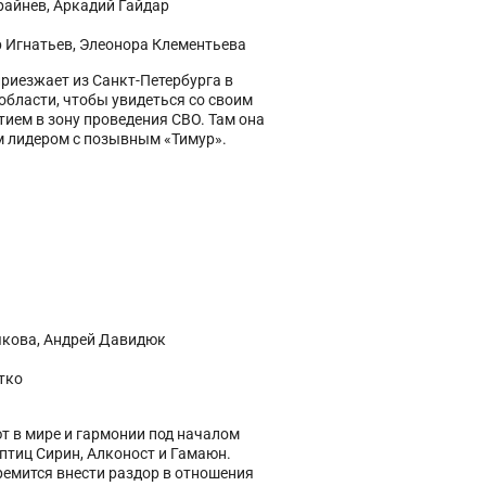
райнев, Аркадий Гайдар
 Игнатьев, Элеонора Клементьева
иезжает из Санкт-Петербурга в
области, чтобы увидеться со своим
ием в зону проведения СВО. Там она
 лидером с позывным «Тимур».
якова, Андрей Давидюк
тко
т в мире и гармонии под началом
птиц Сирин, Алконост и Гамаюн.
ремится внести раздор в отношения