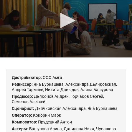
seconds
Дистрибьютор:
ООО Амга
Режиссер:
Яна Бурнашева
,
Александра Дьячковская
,
Андрей Тармаев
,
Никита Давыдов
,
Алина Башурова
Продюсер:
Дьяконов Андрей
,
Горчаков Сергей
,
Семенов Алексей
Сценарист:
Дьячковская Александра
,
Яна Бурнашева
Оператор:
Кокорин Марк
Композитор:
Прудецкий Антон
Актеры:
Башурова Алина
,
Данилова Ника
,
Чувашова