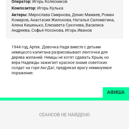
Оператор:
Игорь Колесников
Композитор:
Игорь Кулька
Актеры:
Мирослава Смирнова
,
Денис Мамаев
,
Роман
Комаров
,
Анастасия Жилонова
,
Наталья Саломатина
,
Алена Кишенько
,
Елизавета Сукочева
,
Василиса
Андреева
,
Софья Носонова
,
Игорь Иванов
1944 год, Артек. Девочка Надя вместе с детьми
немецкого капитана разрисовывает ленточки для
дерева желаний. Немцы не хотят сдавать Крым, но
вера Надежды зажигает красное знамя советских
солдат на горе Аю-Даг, предрекая врагу неминуемое
поражение.
АФИША
СЕАНСОВ НЕ НАЙДЕНО