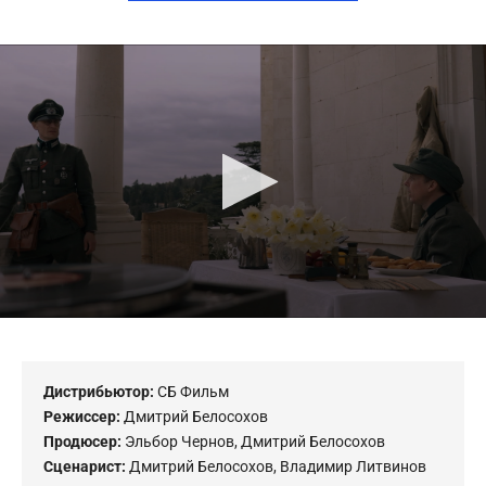
0
seconds
of
0
seconds
Дистрибьютор:
СБ Фильм
Режиссер:
Дмитрий Белосохов
Продюсер:
Эльбор Чернов
,
Дмитрий Белосохов
Сценарист:
Дмитрий Белосохов
,
Владимир Литвинов