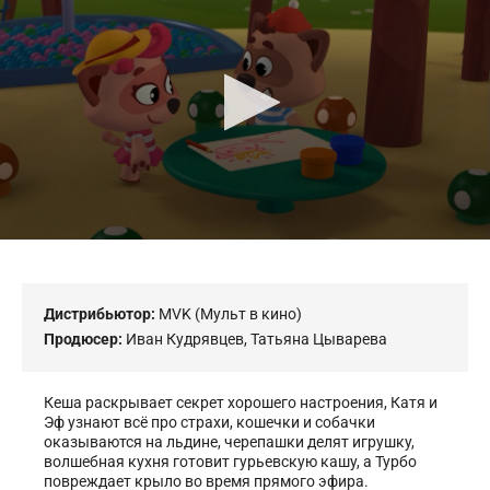
of
0
seconds
Дистрибьютор:
MVK (Мульт в кино)
Продюсер:
Иван Кудрявцев
,
Татьяна Цыварева
Кеша раскрывает секрет хорошего настроения, Катя и
Эф узнают всё про страхи, кошечки и собачки
оказываются на льдине, черепашки делят игрушку,
волшебная кухня готовит гурьевскую кашу, а Турбо
повреждает крыло во время прямого эфира.