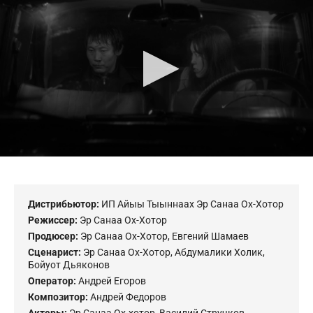
of
0
seconds
Дистрибьютор:
ИП Айыы Тыыннаах Эр Санаа Ох-Хотор
Режиссер:
Эр Санаа Ох-Хотор
Продюсер:
Эр Санаа Ох-Хотор
,
Евгений Шамаев
Сценарист:
Эр Санаа Ох-Хотор
,
Абдумалики Холик
,
Бойуот Дьяконов
Оператор:
Андрей Егоров
Композитор:
Андрей Федоров