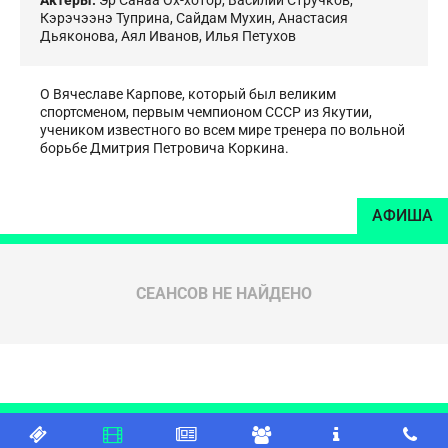
Актеры:
Эр Санаа Ох-хотор
,
Василий Стручков
,
Кэрэчээнэ Туприна
,
Сайдам Мухин
,
Анастасия
Дьяконова
,
Аял Иванов
,
Илья Петухов
О Вячеславе Карпове, который был великим
спортсменом, первым чемпионом СССР из Якутии,
учеником известного во всем мире тренера по вольной
борьбе Дмитрия Петровича Коркина.
АФИША
СЕАНСОВ НЕ НАЙДЕНО





