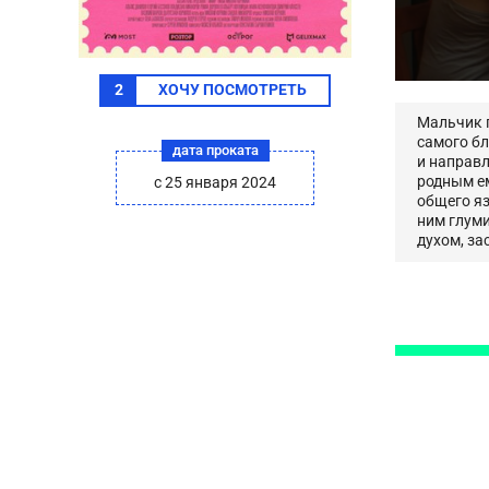
2
ХОЧУ ПОСМОТРЕТЬ
Мальчик п
самого бл
дата проката
и направл
родным ем
с
25 января 2024
общего яз
ним глуми
духом, за