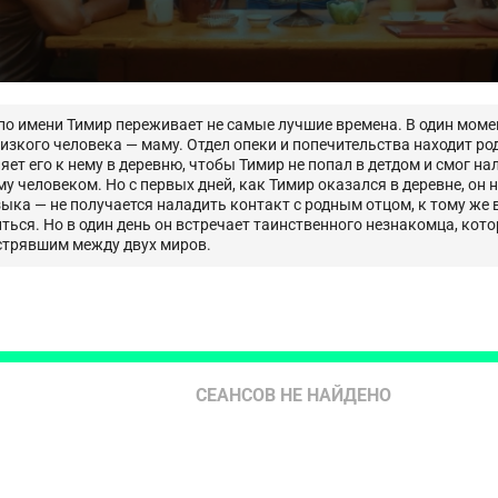
о имени Тимир переживает не самые лучшие времена. В один момен
изкого человека — маму. Отдел опеки и попечительства находит р
яет его к нему в деревню, чтобы Тимир не попал в детдом и смог н
у человеком. Но с первых дней, как Тимир оказался в деревне, он н
ыка — не получается наладить контакт с родным отцом, к тому же
ться. Но в один день он встречает таинственного незнакомца, кот
стрявшим между двух миров.
СЕАНСОВ НЕ НАЙДЕНО