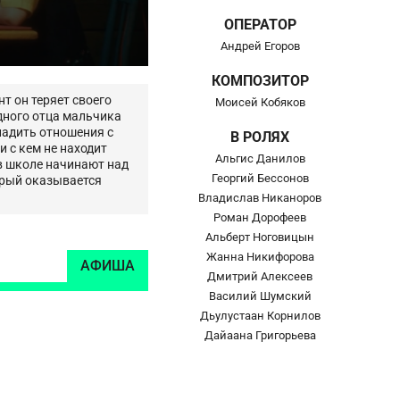
ОПЕРАТОР
Андрей Егоров
КОМПОЗИТОР
т он теряет своего
Моисей Кобяков
одного отца мальчика
аладить отношения с
В РОЛЯХ
и с кем не находит
Альгис Данилов
 в школе начинают над
Георгий Бессонов
орый оказывается
Владислав Никаноров
Роман Дорофеев
Альберт Ноговицын
Жанна Никифорова
АФИША
Дмитрий Алексеев
Василий Шумский
Дьулустаан Корнилов
Дайаана Григорьева