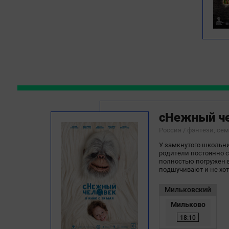
сНежный ч
Россия / фэнтези, се
У замкнутого школьни
родители постоянно с
полностью погружен в
подшучивают и не хо
Мильковский
Мильково
18:10