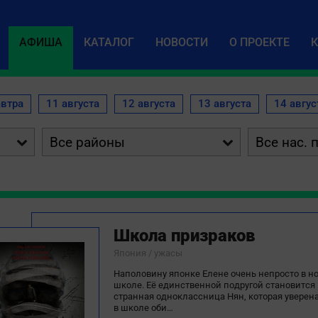
АФИША
КАТАЛОГ
НОВОСТИ
О ПРОЕКТЕ
автра
11 августа
12 августа
13 августа
14 авгус


Школа призраков
Япония / ужасы
Наполовину японке Елене очень непросто в н
школе. Её единственной подругой становится
странная одноклассница Нян, которая уверена
в школе оби…