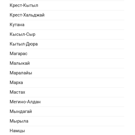
планетянина Ждуна потерпел
Крест-Кытыл
теоритного дождя и упал в
ау-Дюрсо. Ждун отправляет
Крест-Хальджай
Кутана
гуевский
Кысыл-Сыр
гуевка
Кытыл-Дюра
15:00
Магарас
Малыкай
Маралайы
Марха
Мастах
Мегино-Алдан
ьное время
Мындагай
риключения, спорт
Мырыла
ка и Тёма недолюбливают
на игру в одной хоккейной
Намцы
 одной крышей. Профессор