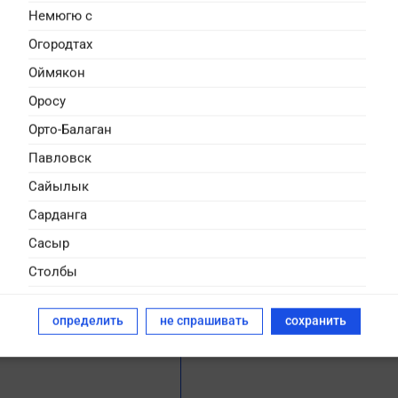
Немюгю с
Огородтах
Оймякон
Оросу
Орто-Балаган
Павловск
Сайылык
 семейка
Сарданга
Австралия / мультфильм,
Сасыр
ный
Столбы
ьница, которая любит гулять
 музыкальной группе. Но ее
Сулгаччы
емья немного… чудная. Мама,
определить
не спрашивать
сохранить
Сунтар
Сырдах
Табага