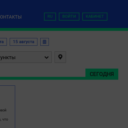
RU
ВОЙТИ
КАБИНЕТ
КОНТАКТЫ
та
15 августа



СЕГОДНЯ
овой
, что