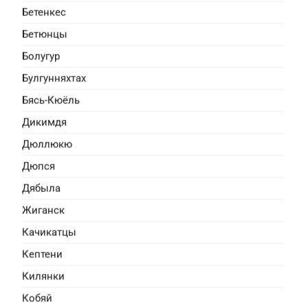
Бетенкес
Бетюнцы
ризрак
Болугур
нтези, семейный
Булгунняхтах
бывший банковский клерк, а
-неудачник, мечтающий
Бясь-Кюёль
как у Копперфильда». Ради
Дикимдя
Дюллюкю
Дюпся
Дябыла
Жиганск
Качикатцы
Кептени
Килянки
нтастика, семейный
Кобяй