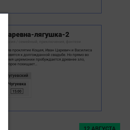
Царевна-лягушка-2
Россия / семейный, приключения, фэнтези
Сняв проклятие Кощея, Иван Царевич и Василиса
готовятся к долгожданной свадьбе. Но прямо во
время церемонии пробуждается древнее зло,
которое похищает…
Чугуевский
Чугуевка
15:00
12 АВГУСТА