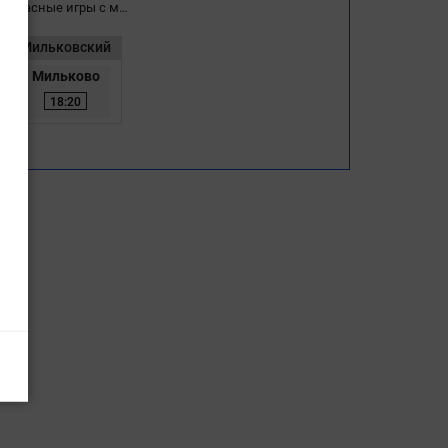
опасные игры с м…
Мильковский
Мильково
18:20