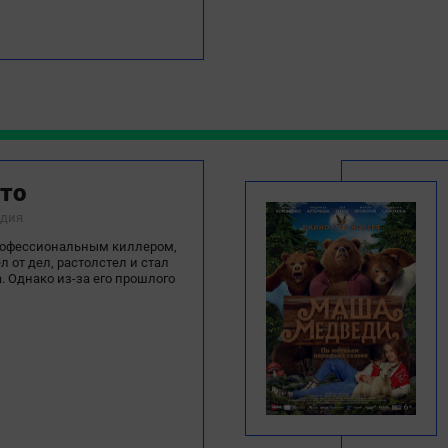
Тамалакан
Тас-Юрях
Тасагар
Техтюр
Тойбохой
Токко
то
Томтор
едия
Тосу
рофессиональным киллером,
 от дел, растолстел и стал
Тулагино
 Однако из-за его прошлого
Тумул
Туора-Кюель
Тыымпы
Тюнгюлю
Улахан-Ан