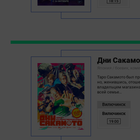
18:15
Дни Сакамо
Япония / боевик, ком
Таро Сакамото был п
но, женившись, отошел
владельцем магазина.
всей семье…
Вилючинск
Вилючинск
19:00