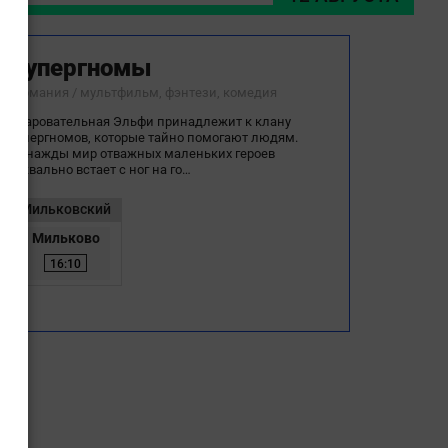
Супергномы
Германия / мультфильм, фэнтези, комедия
Очаровательная Эльфи принадлежит к клану
супергномов, которые тайно помогают людям.
Однажды мир отважных маленьких героев
буквально встает с ног на го…
Мильковский
Мильково
16:10