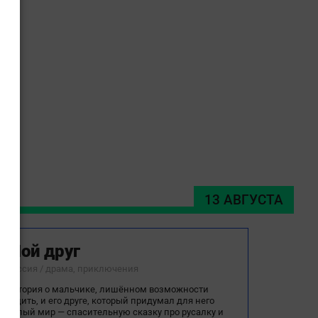
13 АВГУСТА
Мой друг
Россия / драма, приключения
История о мальчике, лишённом возможности
ходить, и его друге, который придумал для него
целый мир — спасительную сказку про русалку и