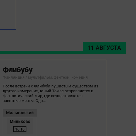
11 АВГУСТА
Флибубу
Финляндия / мультфильм, фэнтези, комедия
После встречи с Флибубу, пушистым существом из
другого измерения, юный Томас отправляется в
фантастический мир, где осуществляются
заветные мечты. Одн…
Мильковский
Мильково
16:10