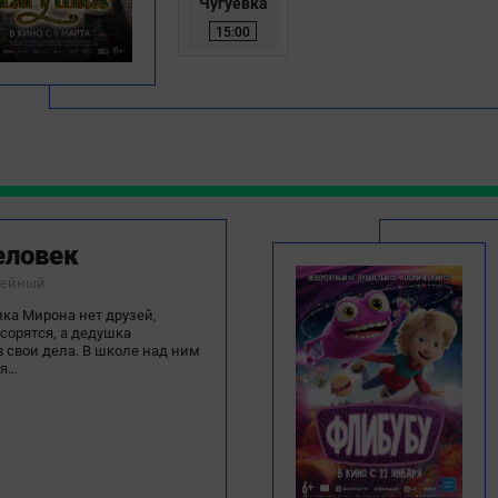
Чугуевка
15:00
еловек
мейный
ка Мирона нет друзей,
сорятся, а дедушка
 свои дела. В школе над ним
тя…